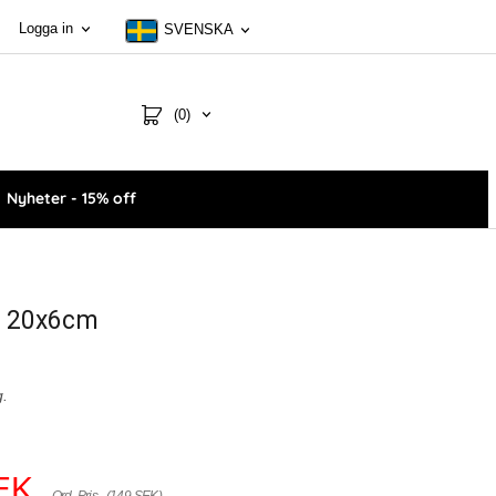
Logga in
SVENSKA
(0)
Nyheter - 15% off
 20x6cm
g.
EK