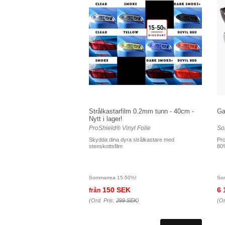
Strålkastarfilm 0.2mm tunn - 40cm -
Ga
Nytt i lager!
ProShield® Vinyl Folie
Sol
Skydda dina dyra strålkastare med
Pro
stenskottsfilm
80
Sommarrea 15-50%!
So
150 SEK
6 
från
(Ord. Pris:
299 SEK
)
(Or