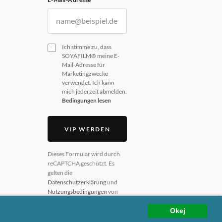
Ich stimme zu, dass
SOYAFILM® meine E-
Mail-Adresse für
Marketingzwecke
verwendet. Ich kann
mich jederzeit abmelden.
Bedingungen lesen
VIP WERDEN
Dieses Formular wird durch
reCAPTCHA geschützt. Es
gelten die
Datenschutzerklärung
und
Nutzungsbedingungen
von
Google.
Okej