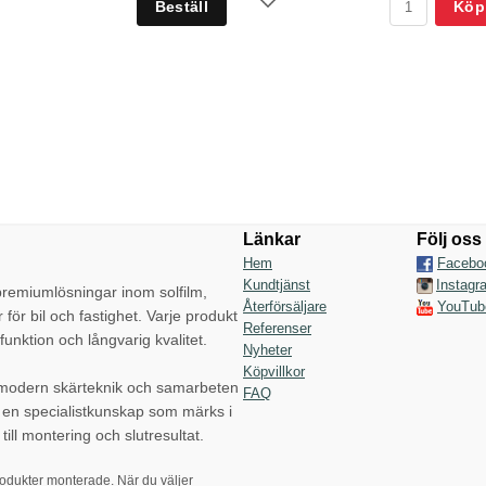
Köp
Länkar
Följ oss
Hem
Facebo
Kundtjänst
Instagr
emiumlösningar inom solfilm,
Återförsäljare
YouTub
r för bil och fastighet. Varje produkt
Referenser
funktion och långvarig kvalitet.
Nyheter
Köpvillkor
 modern skärteknik och samarbeten
FAQ
p en specialistkunskap som märks i
till montering och slutresultat.
rodukter monterade. När du väljer