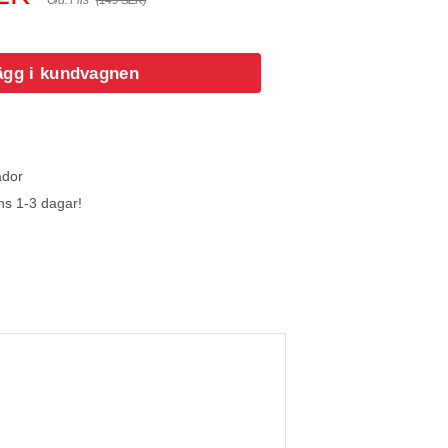
Ord. Pris
(149 SEK)
ägg i kundvagnen
ador
ns 1-3 dagar!