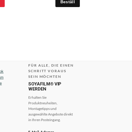
FÜR ALLE, DIE EINEN
SCHRITT VORAUS
ok
SEIN MÖCHTEN
am
e
SOYAFILM® VIP
WERDEN
Erhalten Sie
Produktneuheiten,
Montagetipps und
ausgewählte Angebote direkt
in Ihren Posteingang.
E-Mail-Adresse