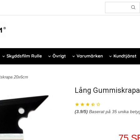
Skyddsfilm Rulle
Övrigt
Varumärken
Kundtjänst
skrapa 20x6cm
Lång Gummiskrapa
(
3.9
/5)
Baserat på
35
unika bety
75 S