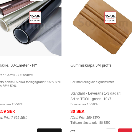
laxie. 30x1meter - NY!
Gummiskrapa 3M proffs
ar Gard® - Bilsolfilm
ffs solfilm i 5 olika toningsgrader! 95% 88%
För montering av skyddsfilmer
% 65% 50%
Standard - Leverans 1-3 dagar!
Art nr. TOOL_green_10x7
mmarrea 15-50%!
Sommarrea 15-50%!
159 SEK
80 SEK
d. Pris:
7 699 SEK
)
(Ord. Pris:
159 SEK
)
Tidigare lägsta pris:
80 SEK