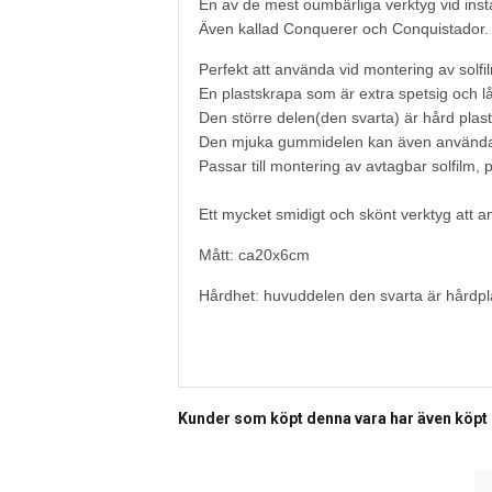
En av de mest oumbärliga verktyg vid instal
Även kallad Conquerer och Conquistador. E
Perfekt att använda vid montering av solfi
En plastskrapa som är extra spetsig och lå
Den större delen(den svarta) är hård plas
Den mjuka gummidelen kan även användas för
Passar till montering av avtagbar solfilm, pro
Ett mycket smidigt och skönt verktyg att an
Mått: ca20x6cm
Hårdhet: huvuddelen den svarta är hårdpl
Kunder som köpt denna vara har även köpt