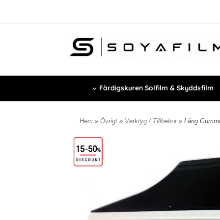
Färdigskuren Solfilm & Skyddsfilm
Hem
»
Övrigt
»
Verktyg / Tillbehör
» Lång Gummi