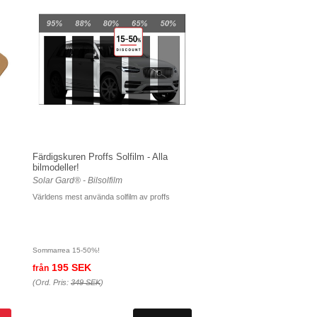
Färdigskuren Proffs Solfilm - Alla
bilmodeller!
Solar Gard® - Bilsolfilm
Världens mest använda solfilm av proffs
Sommarrea 15-50%!
195 SEK
från
(Ord. Pris:
349 SEK
)