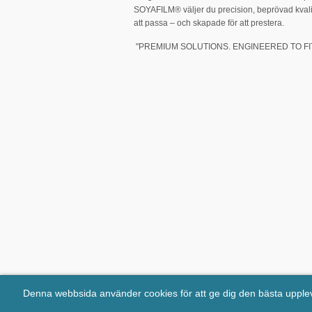
SOYAFILM® väljer du precision, beprövad kvali
att passa – och skapade för att prestera.
"PREMIUM SOLUTIONS. ENGINEERED TO FIT
Denna webbsida använder cookies för att ge dig den bästa uppl