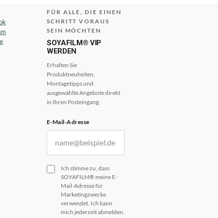
FÜR ALLE, DIE EINEN
SCHRITT VORAUS
ok
SEIN MÖCHTEN
am
e
SOYAFILM® VIP
WERDEN
Erhalten Sie
Produktneuheiten,
Montagetipps und
ausgewählte Angebote direkt
in Ihren Posteingang.
E-Mail-Adresse
Ich stimme zu, dass
SOYAFILM® meine E-
Mail-Adresse für
Marketingzwecke
verwendet. Ich kann
mich jederzeit abmelden.