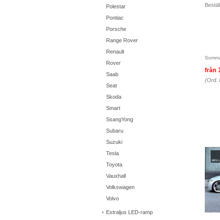
Beställ
Polestar
Pontiac
Porsche
Range Rover
Renault
Somma
Rover
från
Saab
(Ord. 
Seat
Skoda
Smart
SsangYong
Subaru
Suzuki
Tesla
Toyota
Vauxhall
Volkswagen
Volvo
Extraljus LED-ramp