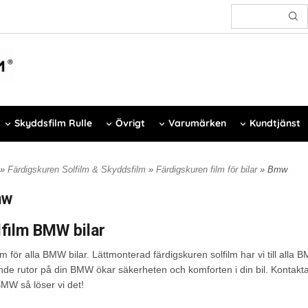
Skyddsfilm Rulle
Övrigt
Varumärken
Kundtjänst
»
Färdigskuren Solfilm & Skyddsfilm
»
Färdigskuren film för bilar
» Bmw
mw
lfilm BMW bilar
lm för alla BMW bilar. Lättmonterad färdigskuren solfilm har vi till alla 
nde rutor på din BMW ökar säkerheten och komforten i din bil. Kontakta 
BMW så löser vi det!