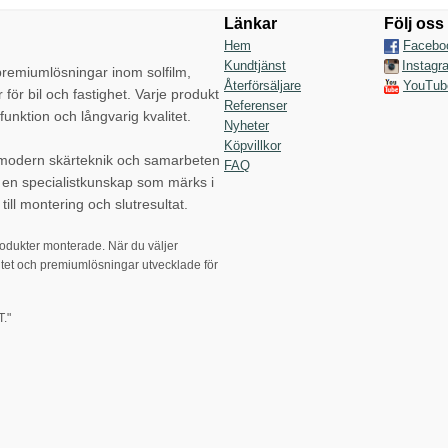
Länkar
Följ oss
Hem
Facebo
Kundtjänst
Instagr
emiumlösningar inom solfilm,
Återförsäljare
YouTub
r för bil och fastighet. Varje produkt
Referenser
funktion och långvarig kvalitet.
Nyheter
Köpvillkor
 modern skärteknik och samarbeten
FAQ
p en specialistkunskap som märks i
till montering och slutresultat.
rodukter monterade. När du väljer
tet och premiumlösningar utvecklade för
."