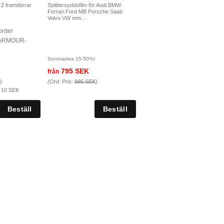
r 2 framdörrar
Splittersyddsfilm för Audi BMW
Ferrari Ford MB Porsche Saab
Volvo VW mm...
 order
O-ARMOUR-
Sommarrea 15-50%!
795 SEK
från
)
(Ord. Pris:
995 SEK
)
:
10 SEK