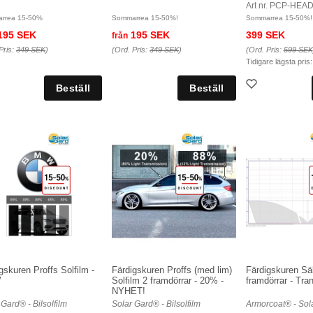
Art nr. PCP-HEA
rrea 15-50%
Sommarrea 15-50%!
Sommarrea 15-50%!
195 SEK
195 SEK
399 SEK
från
Pris:
349 SEK
)
(Ord. Pris:
349 SEK
)
(Ord. Pris:
599 SEK
Tidigare lägsta pris
gskuren Proffs Solfilm -
Färdigskuren Proffs (med lim)
Färdigskuren Sä
W
Solfilm 2 framdörrar - 20% -
framdörrar - Tra
NYHET!
 Gard® - Bilsolfilm
Solar Gard® - Bilsolfilm
Armorcoat® - Sol