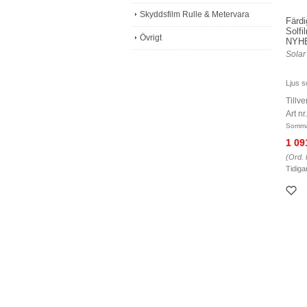
Skyddsfilm Rulle & Metervara
Färdi
Solfi
Övrigt
NYH
Solar
Ljus so
Tillve
Art n
Somma
1 09
(Ord. 
Tidiga