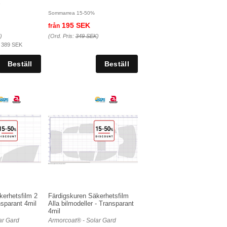
D
Sommarrea 15-50%
195 SEK
från
)
(Ord. Pris:
349 SEK
)
:
389 SEK
kerhetsfilm 2
Färdigskuren Säkerhetsfilm
nsparant 4mil
Alla bilmodeller - Transparant
4mil
ar Gard
Armorcoat® - Solar Gard