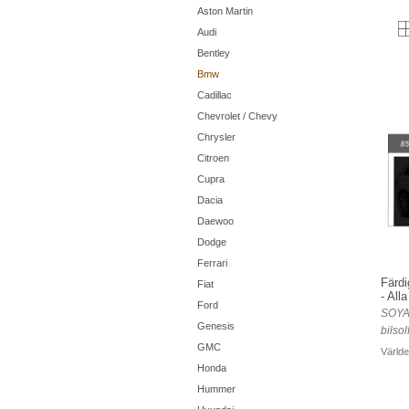
Aston Martin
Audi
Bentley
Bmw
Cadillac
Chevrolet / Chevy
Chrysler
Citroen
Cupra
Dacia
Daewoo
Dodge
Ferrari
Färdi
Fiat
- All
Ford
SOYA
Genesis
bilsol
GMC
Världe
Honda
Hummer