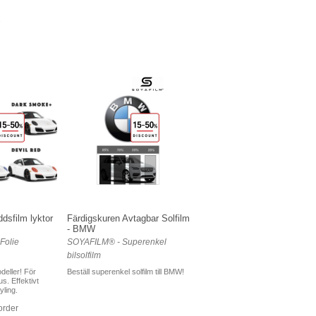
dsfilm lyktor
Färdigskuren Avtagbar Solfilm
- BMW
Folie
SOYAFILM® - Superenkel
bilsolfilm
deller! För
Beställ superenkel solfilm till BMW!
s. Effektivt
ling.
 order