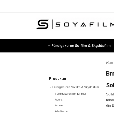
Färdigskuren Solfilm & Skyddsfilm
Hem
B
Produkter
So
Färdigskuren Solfilm & Skyddsfilm
Färdigskuren film för bilar
Solfi
tona
Acura
din 
Aixam
Alfa Romeo