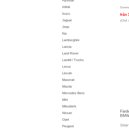
Hyundai
Infiniti
Somma
Isuzu
från
Jaguar
(Ord. 
Jeep
Kia
Lamborghini
Lancia
Land Rover
Lastbil / Trucks
Lexus
Lincoln
Maserati
Mazda
Mercedes-Benz
Mini
Mitsubishi
Färdi
Nissan
BM
Opel
Solar
Peugeot