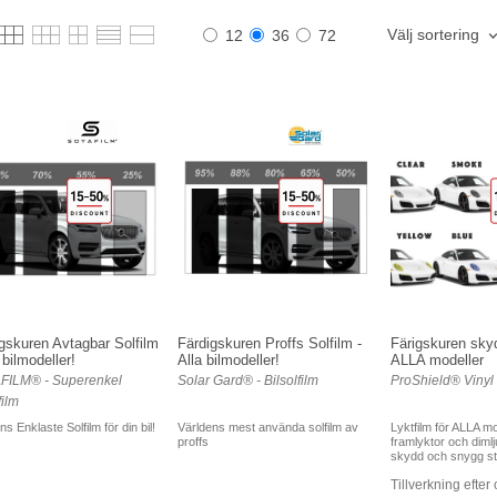
Välj sortering
12
36
72
gskuren Avtagbar Solfilm
Färdigskuren Proffs Solfilm -
Färigskuren skyd
a bilmodeller!
Alla bilmodeller!
ALLA modeller
FILM® - Superenkel
Solar Gard® - Bilsolfilm
ProShield® Vinyl 
film
ns Enklaste Solfilm för din bil!
Världens mest använda solfilm av
Lyktfilm för ALLA mo
proffs
framlyktor och dimlju
skydd och snygg sty
Tillverkning efter