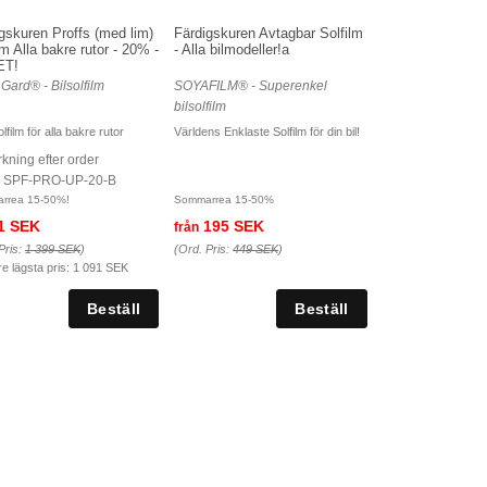
gskuren Proffs (med lim)
Färdigskuren Avtagbar Solfilm
lm Alla bakre rutor - 20% -
- Alla bilmodeller!a
ET!
 Gard® - Bilsolfilm
SOYAFILM® - Superenkel
bilsolfilm
lfilm för alla bakre rutor
Världens Enklaste Solfilm för din bil!
rkning efter order
r. SPF-PRO-UP-20-B
rrea 15-50%!
Sommarrea 15-50%
1 SEK
195 SEK
från
Pris:
1 399 SEK
)
(Ord. Pris:
449 SEK
)
re lägsta pris:
1 091 SEK