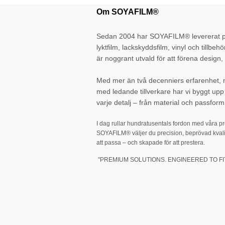
Om SOYAFILM®
Sedan 2004 har SOYAFILM® levererat pr
lyktfilm, lackskyddsfilm, vinyl och tillbehö
är noggrant utvald för att förena design, 
Med mer än två decenniers erfarenhet,
med ledande tillverkare har vi byggt up
varje detalj – från material och passform 
I dag rullar hundratusentals fordon med våra p
SOYAFILM® väljer du precision, beprövad kvali
att passa – och skapade för att prestera.
"PREMIUM SOLUTIONS. ENGINEERED TO FIT