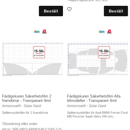
Färdigskuren Säkerhetsfilm 2
Färdigskuren Säkerhetsfilm Alla
framdörrar - Transparant 4mil
bilmodeller - Transparant 4mil
Armorcoat® - Solar Gard
Armorcoat® - Solar Gard
Splittersyddsfilm för 2 framdörrar
Splittersyddsfilm för Audi BMW Ferrari Ford
MB Porsche Saab Volvo VW mm...
Tillverkning efter order
Art nr. SPF-PRO-ARMOUR-COAT-2-D-