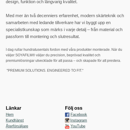
design, funktion och långvarig kvalitet.
Med mer än två decenniers erfarenhet, modern skärteknik och
samarbeten med ledande tillverkare har vi byggt upp en
specialistkunskap som märks i varje detalj – från material och
passform till montering och slutresultat.
I dag rullar hundratusentals fordon med våra produkter monterade. När du
väljer SOYAFILM® väljer du precision, beprövad kvalitet och
premiumlösningar utvecklade för att passa – och skapade för att prestera.
"PREMIUM SOLUTIONS. ENGINEERED TO FIT."
Länkar
Följ oss
Hem
Facebook
Kundtjänst
Instagram
Återförsäljare
YouTube