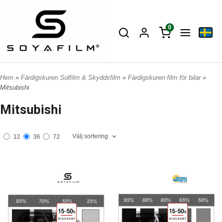
0
Hem
»
Färdigskuren Solfilm & Skyddsfilm
»
Färdigskuren film för bilar
»
Mitsubishi
Mitsubishi
Välj sortering
12
36
72