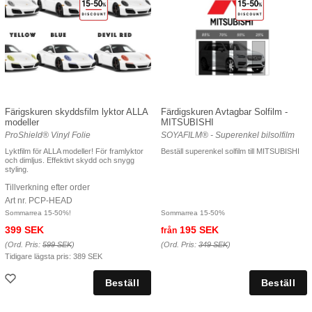
Färigskuren skyddsfilm lyktor ALLA
Färdigskuren Avtagbar Solfilm -
modeller
MITSUBISHI
ProShield® Vinyl Folie
SOYAFILM® - Superenkel bilsolfilm
Lyktfilm för ALLA modeller! För framlyktor
Beställ superenkel solfilm till MITSUBISHI
och dimljus. Effektivt skydd och snygg
styling.
Tillverkning efter order
Art nr. PCP-HEAD
Sommarrea 15-50%!
Sommarrea 15-50%
399 SEK
195 SEK
från
(Ord. Pris:
599 SEK
)
(Ord. Pris:
349 SEK
)
Tidigare lägsta pris:
389 SEK