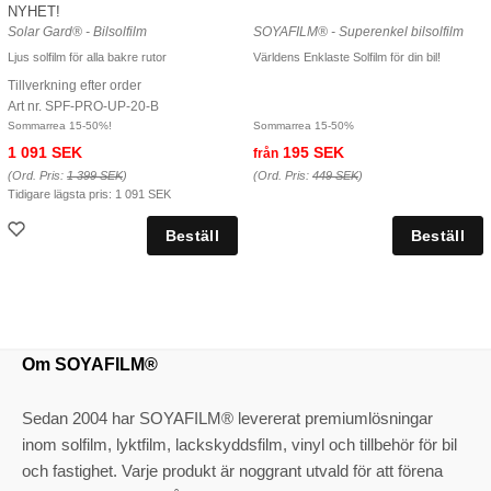
NYHET!
Solar Gard® - Bilsolfilm
SOYAFILM® - Superenkel bilsolfilm
Ljus solfilm för alla bakre rutor
Världens Enklaste Solfilm för din bil!
Tillverkning efter order
Art nr. SPF-PRO-UP-20-B
Sommarrea 15-50%!
Sommarrea 15-50%
1 091 SEK
195 SEK
från
(Ord. Pris:
1 399 SEK
)
(Ord. Pris:
449 SEK
)
Tidigare lägsta pris:
1 091 SEK
Om SOYAFILM®
Sedan 2004 har SOYAFILM® levererat premiumlösningar
inom solfilm, lyktfilm, lackskyddsfilm, vinyl och tillbehör för bil
och fastighet. Varje produkt är noggrant utvald för att förena