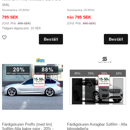
4MIL
Sommarrea 15-50%!
Sommarrea 15-50%!
795 SEK
795 SEK
från
(Ord. Pris:
995 SEK
)
(Ord. Pris:
995 SEK
)
Tidigare lägsta pris:
10 SEK
Färdigskuren Proffs (med lim)
Färdigskuren Avtagbar Solfilm - Alla
Solfilm Alla bakre rutor - 20% -
bilmodeller!a