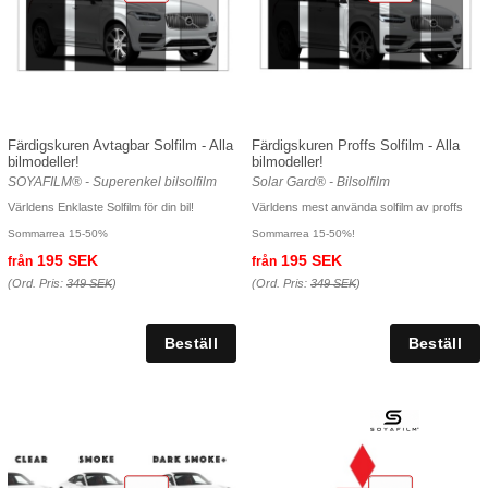
Färdigskuren Avtagbar Solfilm - Alla
Färdigskuren Proffs Solfilm - Alla
bilmodeller!
bilmodeller!
SOYAFILM® - Superenkel bilsolfilm
Solar Gard® - Bilsolfilm
Världens Enklaste Solfilm för din bil!
Världens mest använda solfilm av proffs
Sommarrea 15-50%
Sommarrea 15-50%!
195 SEK
195 SEK
från
från
(Ord. Pris:
349 SEK
)
(Ord. Pris:
349 SEK
)