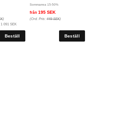
Sommarrea 15-50%
195 SEK
från
EK
)
(Ord. Pris:
449 SEK
)
:
1 091 SEK