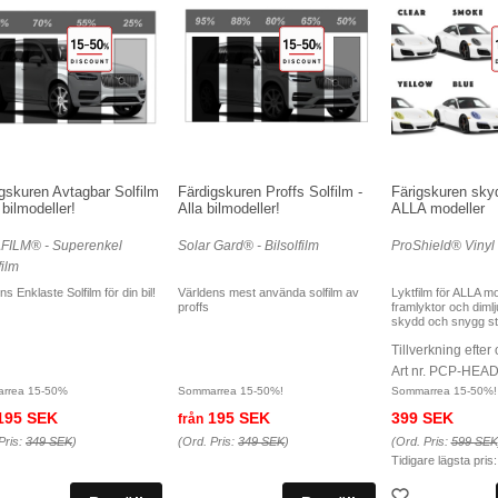
gskuren Avtagbar Solfilm
Färdigskuren Proffs Solfilm -
Färigskuren skyd
a bilmodeller!
Alla bilmodeller!
ALLA modeller
FILM® - Superenkel
Solar Gard® - Bilsolfilm
ProShield® Vinyl 
film
ns Enklaste Solfilm för din bil!
Världens mest använda solfilm av
Lyktfilm för ALLA mo
proffs
framlyktor och dimlju
skydd och snygg sty
Tillverkning efter
Art nr. PCP-HEA
rrea 15-50%
Sommarrea 15-50%!
Sommarrea 15-50%!
195 SEK
195 SEK
399 SEK
från
Pris:
349 SEK
)
(Ord. Pris:
349 SEK
)
(Ord. Pris:
599 SEK
Tidigare lägsta pris