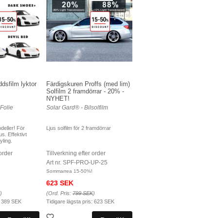
dsfilm lyktor
Färdigskuren Proffs (med lim)
Solfilm 2 framdörrar - 20% -
NYHET!
Folie
Solar Gard® - Bilsolfilm
deller! För
Ljus solfilm för 2 framdörrar
s. Effektivt
ling.
 order
Tillverkning efter order
D
Art nr. SPF-PRO-UP-25
Sommarrea 15-50%!
623 SEK
)
(Ord. Pris:
799 SEK
)
:
389 SEK
Tidigare lägsta pris:
623 SEK