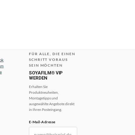
FÜR ALLE, DIE EINEN
SCHRITT VORAUS
ok
SEIN MÖCHTEN
am
e
SOYAFILM® VIP
WERDEN
Erhalten Sie
Produktneuheiten,
Montagetipps und
ausgewählte Angebote direkt
in Ihren Posteingang.
E-Mail-Adresse