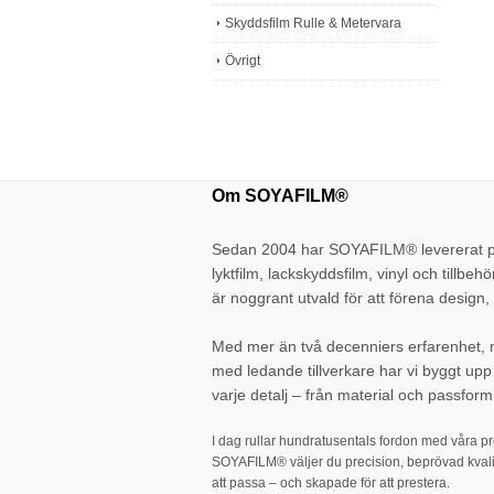
Skyddsfilm Rulle & Metervara
Övrigt
Om SOYAFILM®
Sedan 2004 har SOYAFILM® levererat pr
lyktfilm, lackskyddsfilm, vinyl och tillbehö
är noggrant utvald för att förena design, 
Med mer än två decenniers erfarenhet,
med ledande tillverkare har vi byggt up
varje detalj – från material och passform 
I dag rullar hundratusentals fordon med våra p
SOYAFILM® väljer du precision, beprövad kvali
att passa – och skapade för att prestera.