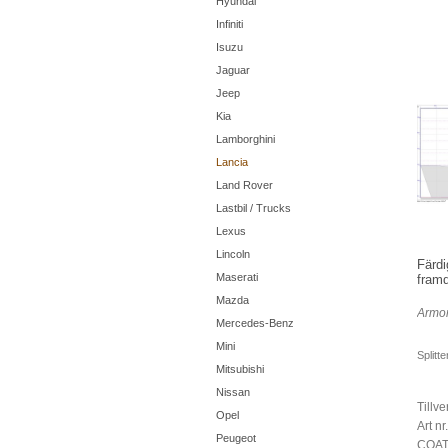
Hyundai
Infiniti
Isuzu
Jaguar
Jeep
Kia
Lamborghini
Lancia
Land Rover
Lastbil / Trucks
Lexus
Lincoln
Färdi
Maserati
framd
Mazda
Armor
Mercedes-Benz
Mini
Splitt
Mitsubishi
Nissan
Tillve
Opel
Art 
Peugeot
COAT