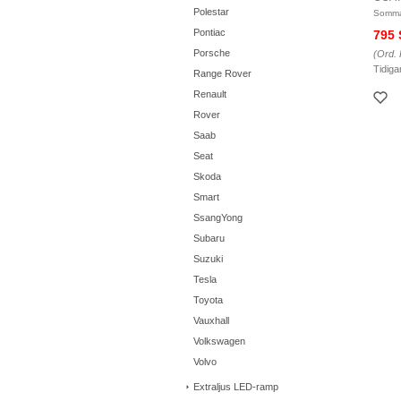
Polestar
Somma
Pontiac
795
Porsche
(Ord. 
Tidiga
Range Rover
Renault
Rover
Saab
Seat
Skoda
Smart
SsangYong
Subaru
Suzuki
Tesla
Toyota
Vauxhall
Volkswagen
Volvo
Extraljus LED-ramp