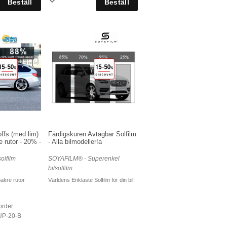
ffs (med lim)
Färdigskuren Avtagbar Solfilm
e rutor - 20% -
- Alla bilmodeller!a
olfilm
SOYAFILM® - Superenkel
bilsolfilm
 bakre rutor
Världens Enklaste Solfilm för din bil!
 order
UP-20-B