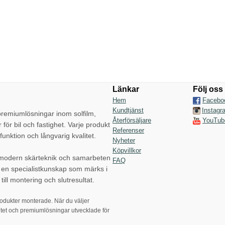
Länkar
Följ oss
Hem
Facebo
Kundtjänst
Instagr
emiumlösningar inom solfilm,
Återförsäljare
YouTub
r för bil och fastighet. Varje produkt
Referenser
funktion och långvarig kvalitet.
Nyheter
Köpvillkor
 modern skärteknik och samarbeten
FAQ
p en specialistkunskap som märks i
till montering och slutresultat.
rodukter monterade. När du väljer
tet och premiumlösningar utvecklade för