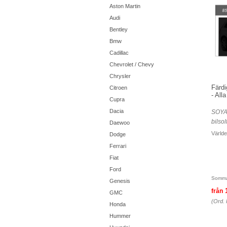
Aston Martin
Audi
Bentley
Bmw
Cadillac
Chevrolet / Chevy
Chrysler
Färdi
Citroen
- All
Cupra
Dacia
SOYA
bilsol
Daewoo
Världe
Dodge
Ferrari
Fiat
Ford
Somma
Genesis
från
GMC
(Ord. 
Honda
Hummer