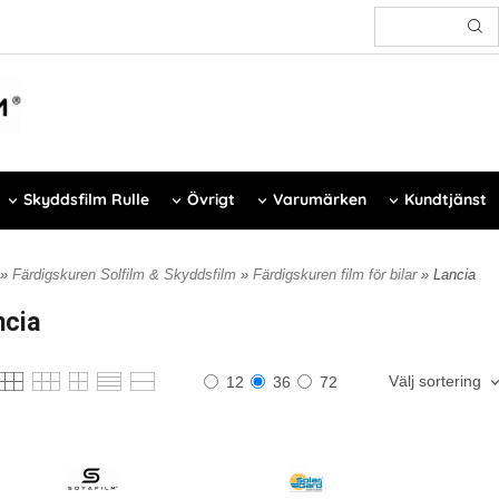
Skyddsfilm Rulle
Övrigt
Varumärken
Kundtjänst
»
Färdigskuren Solfilm & Skyddsfilm
»
Färdigskuren film för bilar
» Lancia
ncia
Välj sortering
12
36
72