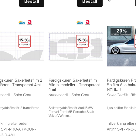
gskuren Säkerhetsfilm 2
Färdigskuren Säkerhetsfilm
Färdigskuren Pro
örrar - Transparant 4mil
Alla bilmodeller - Transparant
Solfilm Alla bakr
4mil
NYHET!
coat® - Solar Gard
Armorcoat® - Solar Gard
Solar Gard® - Bils
ersyddsfilm för 2 framdörrar
Splittersyddsfilm för Audi BMW
Ljus solfilm för alla
Ferrari Ford MB Porsche Saab
Volvo VW mm...
rkning efter order
Tillverkning efter
nr. SPF-PRO-ARMOUR-
Art nr. SPF-PRO-
-2-D-4MIL