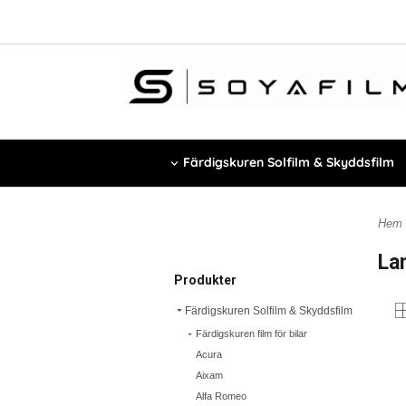
Färdigskuren Solfilm & Skyddsfilm
Hem
La
Produkter
Färdigskuren Solfilm & Skyddsfilm
Färdigskuren film för bilar
Acura
Aixam
Alfa Romeo