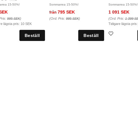
rrea 15-50%!
Sommarrea 15-50%!
Sommarrea 15-50%!
 SEK
795 SEK
1 091 SEK
från
Pris:
995 SEK
)
(Ord. Pris:
995 SEK
)
(Ord. Pris:
1 399 S
re lägsta pris:
10 SEK
Tidigare lägsta pris