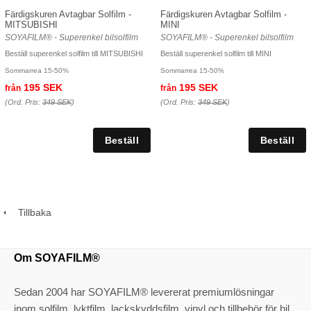
Färdigskuren Avtagbar Solfilm -
Färdigskuren Avtagbar Solfilm -
MITSUBISHI
MINI
SOYAFILM® - Superenkel bilsolfilm
SOYAFILM® - Superenkel bilsolfilm
Beställ superenkel solfilm till MITSUBISHI
Beställ superenkel solfilm till MINI
Sommarrea 15-50%
Sommarrea 15-50%
195 SEK
195 SEK
från
från
(Ord. Pris:
349 SEK
)
(Ord. Pris:
349 SEK
)
Tillbaka
Om SOYAFILM®
Sedan 2004 har SOYAFILM® levererat premiumlösningar
inom solfilm, lyktfilm, lackskyddsfilm, vinyl och tillbehör för bil