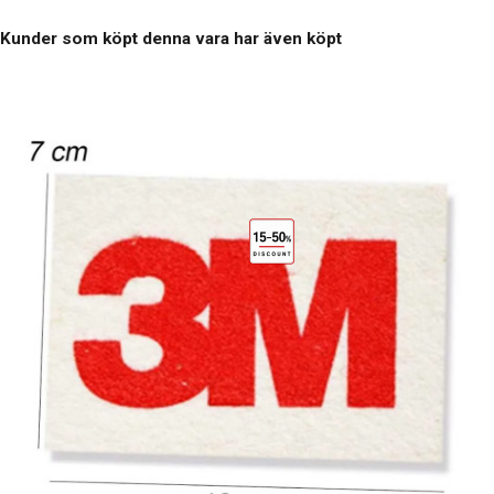
Kunder som köpt denna vara har även köpt