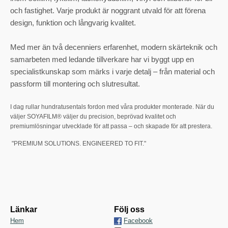
och fastighet. Varje produkt är noggrant utvald för att förena
design, funktion och långvarig kvalitet.
Med mer än två decenniers erfarenhet, modern skärteknik och
samarbeten med ledande tillverkare har vi byggt upp en
specialistkunskap som märks i varje detalj – från material och
passform till montering och slutresultat.
I dag rullar hundratusentals fordon med våra produkter monterade. När du
väljer SOYAFILM® väljer du precision, beprövad kvalitet och
premiumlösningar utvecklade för att passa – och skapade för att prestera.
"PREMIUM SOLUTIONS. ENGINEERED TO FIT."
Länkar
Följ oss
Hem
Facebook